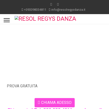
+393398334811
info@resolregysdanza.it
PROVA GRATUITA
CHIAMA ADESSO